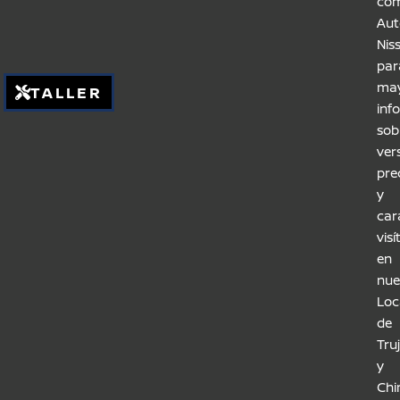
com
Aut
Nis
par
ma
TALLER
inf
sob
ver
pre
y
car
vis
en
nue
Loc
de
Truj
y
Chi