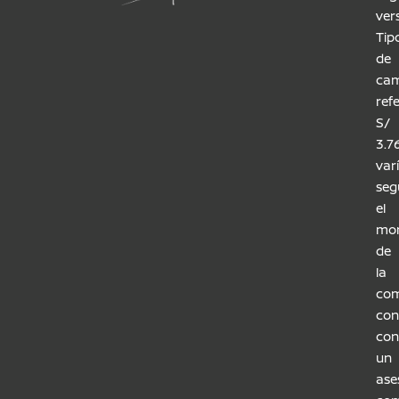
ver
Tip
de
cam
ref
S/
3.7
var
seg
el
mo
de
la
com
con
con
un
ase